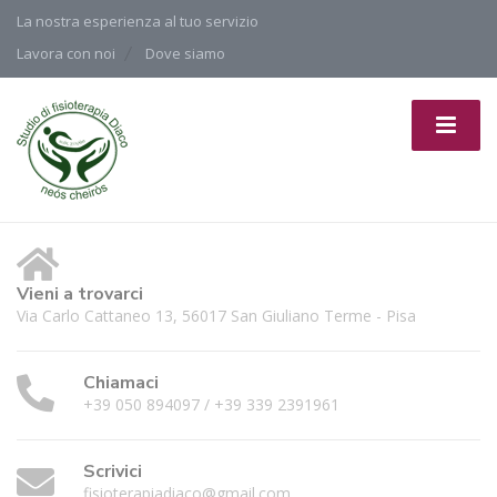
La nostra esperienza al tuo servizio
Lavora con noi
Dove siamo
Vieni a trovarci
Via Carlo Cattaneo 13, 56017 San Giuliano Terme - Pisa
Chiamaci
+39 050 894097 / +39 339 2391961
Scrivici
fisioterapiadiaco@gmail.com