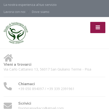
La nostra esperienza al tuo servizio
Lavora con noi
Dove siamo
Vieni a trovarci
Via Carlo Cattaneo 13, 56017 San Giuliano Terme - Pisa
Chiamaci
+39 050 894097 / +39 339 2391961
Scrivici
fisioterapiadiaco@gmail.com