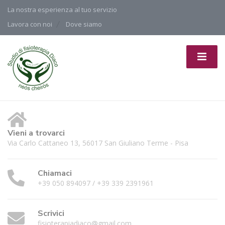
La nostra esperienza al tuo servizio
Lavora con noi
Dove siamo
Vieni a trovarci
Via Carlo Cattaneo 13, 56017 San Giuliano Terme - Pisa
Chiamaci
+39 050 894097 / +39 339 2391961
Scrivici
fisioterapiadiaco@gmail.com