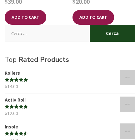
$
39.00
$
20.00
3.00
4.00
out of 5
out of 5
ADD TO CART
ADD TO CART
Ricerca
per:
Top
Rated Products
Rollers
$
14.00
Rated
5.00
out of 5
Activ Roll
$
12.00
Rated
4.67
out of 5
Insole