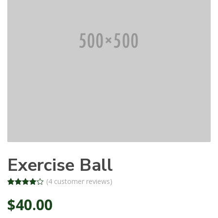
Exercise Ball
(
4
customer reviews)
Rated
4
$
40.00
4.00
out
of 5
based on