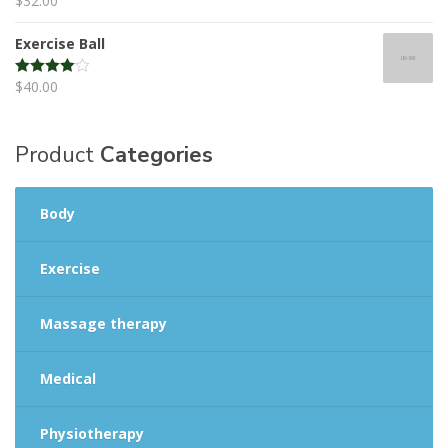
$
32.00
Rated
4.50
out of 5
Exercise Ball
$
40.00
Rated
4.00
out
of 5
Product
Categories
Body
Exercise
Massage therapy
Medical
Physiotherapy