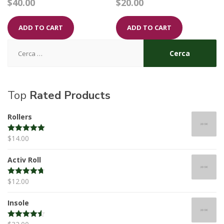
$
40.00
$
20.00
4.00
4.00
out of 5
out of 5
ADD TO CART
ADD TO CART
Ricerca
per:
Top
Rated Products
Rollers
$
14.00
Rated
5.00
out of 5
Activ Roll
$
12.00
Rated
4.67
out of 5
Insole