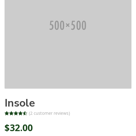
Insole
(
2
customer reviews)
Rated
2
4.50
$
32.00
out of 5
based on
customer