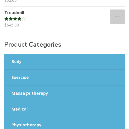
$
32.00
Rated
4.50
out of 5
Treadmill
$
545.00
Rated
4.00
out
of 5
Product
Categories
Body
Exercise
Massage therapy
Medical
Physiotherapy