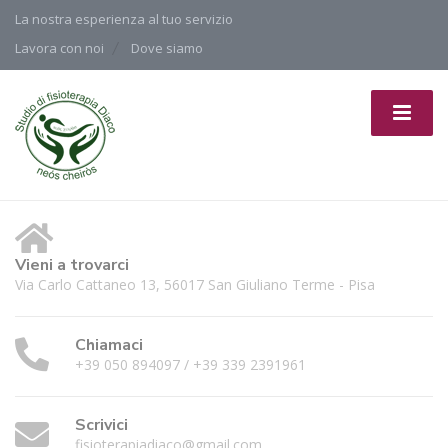
La nostra esperienza al tuo servizio
Lavora con noi
Dove siamo
Vieni a trovarci
Via Carlo Cattaneo 13, 56017 San Giuliano Terme - Pisa
Chiamaci
+39 050 894097 / +39 339 2391961
Scrivici
fisioterapiadiaco@gmail.com