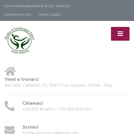
La nostra esperienza al tuo servizio
Lavora con noi
Dove siamo
Vieni a trovarci
Via Carlo Cattaneo 13, 56017 San Giuliano Terme - Pisa
Chiamaci
+39 050 894097 / +39 339 2391961
Scrivici
fisioterapiadiaco@gmail.com